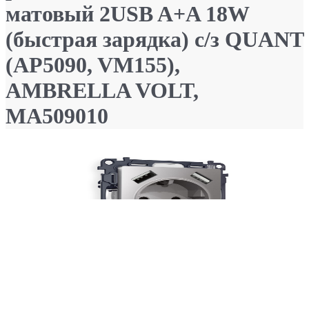
матовый 2USB A+A 18W
(быстрая зарядка) с/з QUANT
(AP5090, VM155),
AMBRELLA VOLT,
MA509010