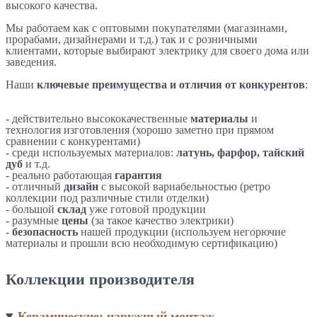
высокого качества.
Мы работаем как с оптовыми покупателями (магазинами,
прорабами, дизайнерами и т.д.) так и с розничными
клиентами, которые выбирают электрику для своего дома или
заведения.
Наши
ключевые преимущества и отличия от конкурентов
:
- действительно высококачественные
материалы
и
технология изготовления (хорошо заметно при прямом
сравнении с конкурентами)
- среди используемых материалов:
латунь, фарфор, тайский
дуб
и т.д.
- реально работающая
гарантия
- отличный
дизайн
с высокой вариабельностью (ретро
коллекции под различные стили отделки)
- большой
склад
уже готовой продукции
- разумные
цены
(за такое качество электрики)
-
безопасность
нашей продукции (используем негорючие
материалы и прошли всю необходимую сертификацию)
Коллекции производителя
Керамические: наружный монтаж